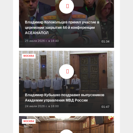
Прямой разговор
Социальные ролики
Газета «Щит и меч»
О ПОРТАЛЕ
В знании сила
Документальные фильмы
Журнал «Полиция России»
Специальный репортаж
Владимир Колокольцев принял участие в
Контакты
церемонии закрытия 44‑й конференции
КиберПОСТОВОЙ
АСЕАНАПОЛ
Вакансии
25 июля 2026 г. в 18:40
01:34
МОСКВА
Владимир Кубышко поздравил выпускников
Академии управления МВД России
24 июля 2026 г. в 18:00
01:47
МОСКВА