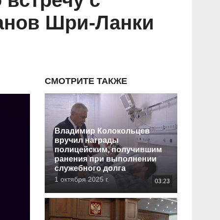
 встречу с
анов Шри-Ланки
СМОТРИТЕ ТАКЖЕ
Владимир Колокольцев
вручил награды
полицейским, получившим
ранения при выполнении
служебного долга
1 октября 2025 г.
03:23