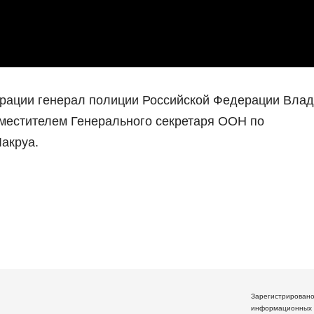
ерации генерал полиции Российской Федерации Вла
аместителем Генерального секретаря ООН по
акруа.
Зарегистрирован
информационных 