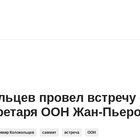
ьцев провел встречу 
ретаря ООН Жан-Пьер
имир Колокольцев
саммит
встреча
ООН