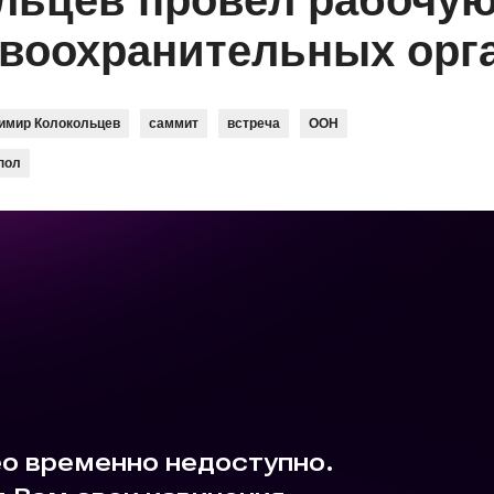
ьцев провел рабочую
авоохранительных орг
имир Колокольцев
саммит
встреча
ООН
пол