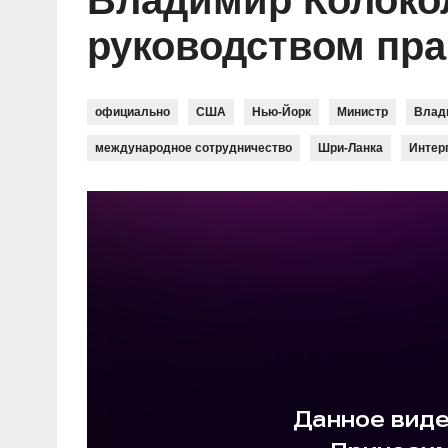
Владимир Колокол
Социальные ролики
Газета «Щит и меч»
О ПОРТАЛЕ
В знании сила
Документальные фильмы
руководством пр
Журнал «Полиция России»
Специальный репортаж
Контакты
КиберПОСТОВОЙ
Вакансии
официально
США
Нью-Йорк
Министр
Влад
международное сотрудничество
Шри-Ланка
Интер