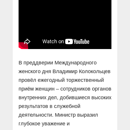
Прямой разговор
Социальные ролики
Газета «Щит и меч»
О ПОРТАЛЕ
В знании сила
Документальные фильмы
Журнал «Полиция России»
Специальный репортаж
Контакты
КиберПОСТОВОЙ
Вакансии
В преддверии Международного
женского дня Владимир Колокольцев
провёл ежегодный торжественный
приём женщин – сотрудников органов
внутренних дел, добившиеся высоких
результатов в служебной
деятельности. Министр выразил
глубокое уважение и