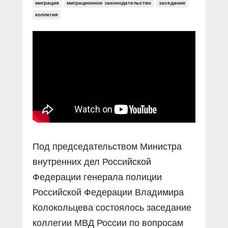
Прямой разговор
миграция
миграционное законодательство
заседание
Социальные ролики
Газета «Щит и меч»
О ПОРТАЛЕ
коллегия
В знании сила
Документальные фильмы
Журнал «Полиция России»
Специальный репортаж
Контакты
КиберПОСТОВОЙ
Вакансии
Под председательством Министра
внутренних дел Российской
Федерации генерала полиции
Российской Федерации Владимира
Колокольцева состоялось заседание
коллегии МВД России по вопросам