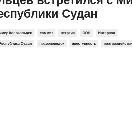
льцев встретился с М
еспублики Судан
имир Колокольцев
саммит
встреча
ООН
Интерпол
Республика Судан
правопорядок
преступность
противодейств