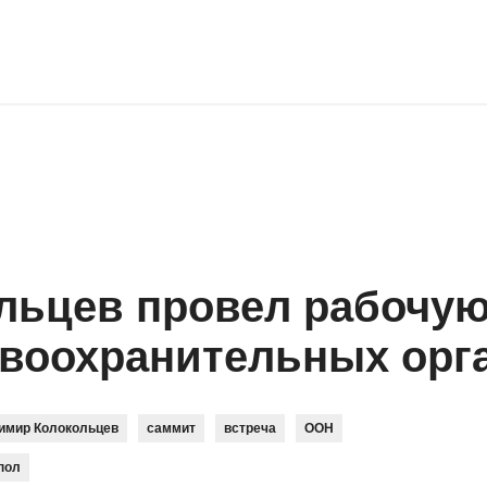
ьцев провел рабочую
авоохранительных орг
имир Колокольцев
саммит
встреча
ООН
пол