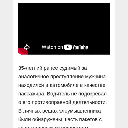
Прямой разговор
Социальные ролики
Газета «Щит и меч»
О ПОРТАЛЕ
В знании сила
Документальные фильмы
Журнал «Полиция России»
Специальный репортаж
Контакты
КиберПОСТОВОЙ
Вакансии
35-летний ранее судимый за
аналогичное преступление мужчина
находился в автомобиле в качестве
пассажира. Водитель не подозревал
о его противоправной деятельности.
В личных вещах злоумышленника
были обнаружены шесть пакетов с