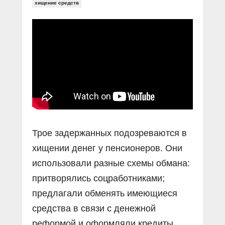
Прямой разговор
хищение средств
Социальные ролики
Газета «Щит и меч»
О ПОРТАЛЕ
В знании сила
Документальные фильмы
Журнал «Полиция России»
Специальный репортаж
Контакты
КиберПОСТОВОЙ
Вакансии
Трое задержанных подозреваются в
хищении денег у пенсионеров. Они
использовали разные схемы обмана:
притворялись соцработниками;
предлагали обменять имеющиеся
средства в связи с денежной
реформой и оформляли кредиты