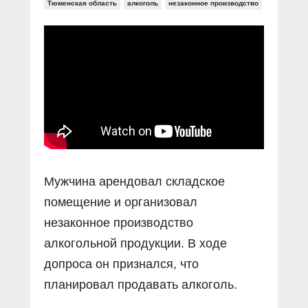
Прямой разговор
Тюменская область
алкоголь
незаконное производство
Социальные ролики
Газета «Щит и меч»
О ПОРТАЛЕ
В знании сила
Документальные фильмы
Журнал «Полиция России»
Специальный репортаж
Контакты
КиберПОСТОВОЙ
Вакансии
Мужчина арендовал складское
помещение и организовал
незаконное производство
алкогольной продукции. В ходе
допроса он признался, что
планировал продавать алкоголь.