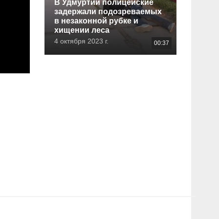
В Удмуртии полицейские
задержали подозреваемых
в незаконной рубке и
хищении леса
4 октября 2023 г.
00:37