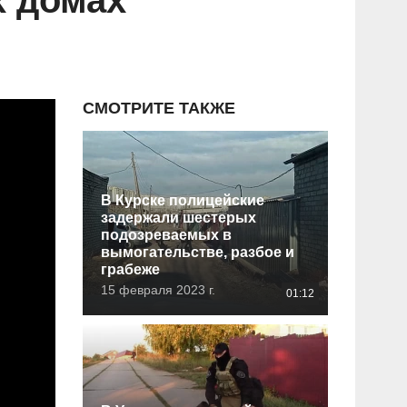
х домах
СМОТРИТЕ ТАКЖЕ
В Курске полицейские
задержали шестерых
подозреваемых в
вымогательстве, разбое и
грабеже
15 февраля 2023 г.
01:12