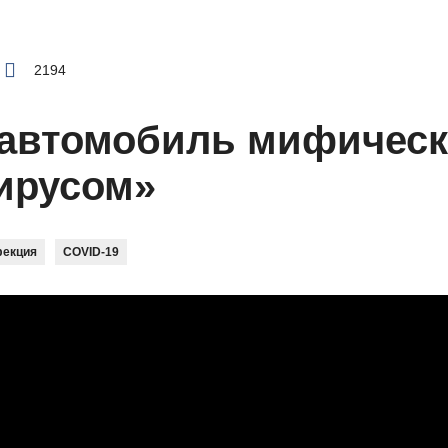
2194
 автомобиль мифическ
ирусом»
фекция
COVID-19