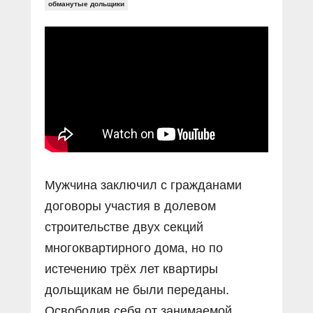
Прямой разговор
обманутые дольщики
Социальные ролики
Газета «Щит и меч»
О ПОРТАЛЕ
В знании сила
Документальные фильмы
Журнал «Полиция России»
Специальный репортаж
Контакты
КиберПОСТОВОЙ
Вакансии
Мужчина заключил с гражданами
договоры участия в долевом
строительстве двух секций
многоквартирного дома, но по
истечению трёх лет квартиры
дольщикам не были переданы.
Освободив себя от занимаемой