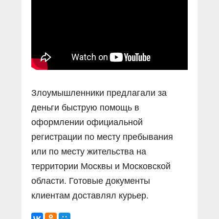
Прямой разговор
Социальные ролики
Газета «Щит и меч»
О ПОРТАЛЕ
В знании сила
Документальные фильмы
Журнал «Полиция России»
Специальный репортаж
Контакты
КиберПОСТОВОЙ
Вакансии
Злоумышленники предлагали за
деньги быструю помощь в
оформлении официальной
регистрации по месту пребывания
или по месту жительства на
территории Москвы и Московской
области. Готовые документы
клиентам доставлял курьер.