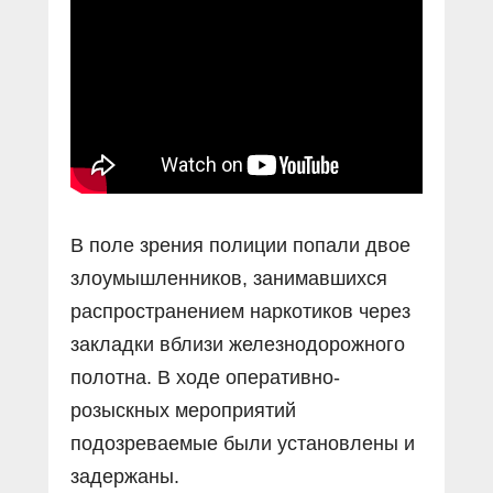
Прямой разговор
Социальные ролики
Газета «Щит и меч»
О ПОРТАЛЕ
В знании сила
Документальные фильмы
Журнал «Полиция России»
Специальный репортаж
Контакты
КиберПОСТОВОЙ
Вакансии
В поле зрения полиции попали двое
злоумышленников, занимавшихся
распространением наркотиков через
закладки вблизи железнодорожного
полотна. В ходе оперативно-
розыскных мероприятий
подозреваемые были установлены и
задержаны.