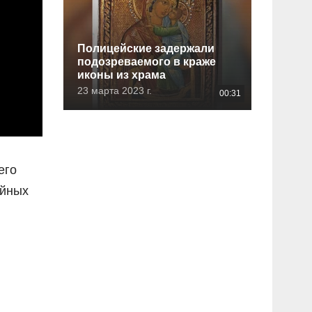
Полицейские задержали
подозреваемого в краже
иконы из храма
23 марта 2023 г.
00:31
его
ойных