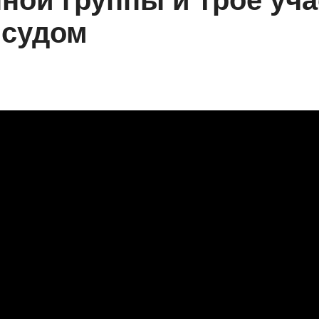
ной группы и трое уч
 судом