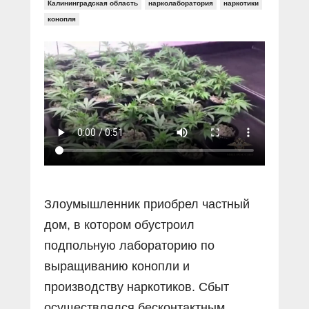
Прямой разговор
Калининградская область
нарколаборатория
наркотики
Социальные ролики
Газета «Щит и меч»
О ПОРТАЛЕ
конопля
В знании сила
Документальные фильмы
Журнал «Полиция России»
Специальный репортаж
Контакты
КиберПОСТОВОЙ
Вакансии
Злоумышленник приобрел частный
дом, в котором обустроил
подпольную лабораторию по
выращиванию конопли и
производству наркотиков. Сбыт
осуществлялся бесконтактным