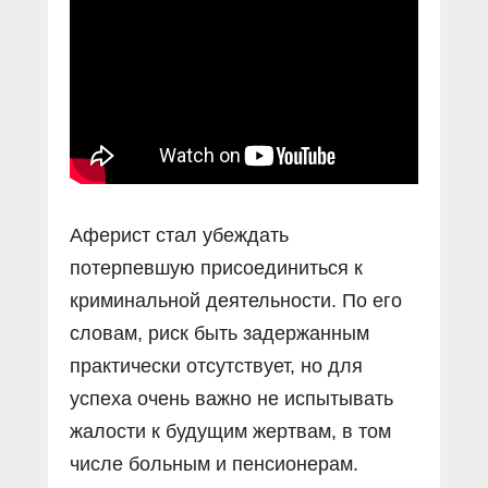
Прямой разговор
Социальные ролики
Газета «Щит и меч»
О ПОРТАЛЕ
В знании сила
Документальные фильмы
Журнал «Полиция России»
Специальный репортаж
Контакты
КиберПОСТОВОЙ
Вакансии
Аферист стал убеждать
потерпевшую присоединиться к
криминальной деятельности. По его
словам, риск быть задержанным
практически отсутствует, но для
успеха очень важно не испытывать
жалости к будущим жертвам, в том
числе больным и пенсионерам.