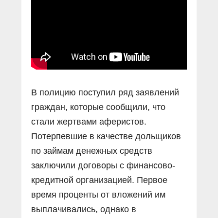
Прямой разговор
Социальные ролики
Газета «Щит и меч»
О ПОРТАЛЕ
В знании сила
Документальные фильмы
Журнал «Полиция России»
Специальный репортаж
Контакты
КиберПОСТОВОЙ
Вакансии
В полицию поступил ряд заявлений
граждан, которые сообщили, что
стали жертвами аферистов.
Потерпевшие в качестве дольщиков
по займам денежных средств
заключили договоры с финансово-
кредитной организацией. Первое
время проценты от вложений им
выплачивались, однако в