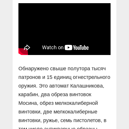
Прямой разговор
Социальные ролики
Газета «Щит и меч»
О ПОРТАЛЕ
В знании сила
Документальные фильмы
Журнал «Полиция России»
Специальный репортаж
Контакты
КиберПОСТОВОЙ
Вакансии
Обнаружено свыше полутора тысяч
патронов и 15 единиц огнестрельного
оружия. Это автомат Калашникова,
карабин, два обреза винтовок
Мосина, обрез мелкокалиберной
винтовки, две мелкокалиберные
винтовки, ружье, семь пистолетов, в