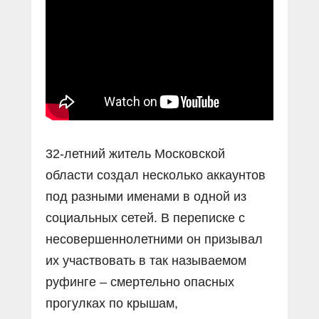
Прямой разговор
Социальные ролики
Газета «Щит и меч»
О ПОРТАЛЕ
В знании сила
Документальные фильмы
Журнал «Полиция России»
Специальный репортаж
Контакты
КиберПОСТОВОЙ
Вакансии
32-летний житель Московской
области создал несколько аккаунтов
под разными именами в одной из
социальных сетей. В переписке с
несовершеннолетними он призывал
их участвовать в так называемом
руфинге – смертельно опасных
прогулках по крышам,