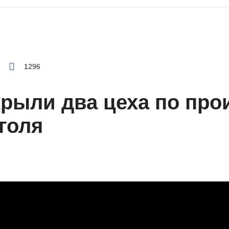
1296
крыли два цеха по про
голя