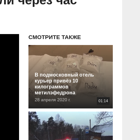
ли через час
СМОТРИТЕ ТАКЖЕ
В подмосковный отель
курьер привёз 10
килограммов
метилэфедрона
28 апреля 2020 г.
01:14