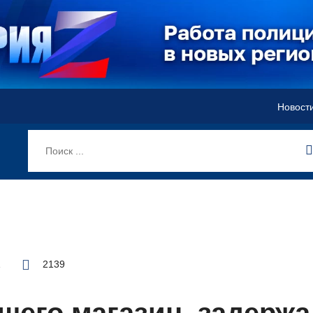
Новост
1
2139