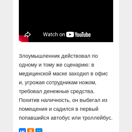
Прямой разговор
Социальные ролики
Газета «Щит и меч»
О ПОРТАЛЕ
В знании сила
Документальные фильмы
Журнал «Полиция России»
Специальный репортаж
Контакты
КиберПОСТОВОЙ
Вакансии
Злоумышленник действовал по
одному и тому же сценарию: в
медицинской маске заходил в офис
и, угрожая сотрудникам ножом,
требовал денежные средства.
Похитив наличность, он выбегал из
помещения и садился в первый
попавшийся автобус или троллейбус.