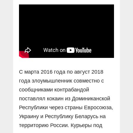
Прямой разговор
Социальные ролики
Газета «Щит и меч»
О ПОРТАЛЕ
В знании сила
Документальные фильмы
Журнал «Полиция России»
Специальный репортаж
Контакты
КиберПОСТОВОЙ
Вакансии
С марта 2016 года по август 2018
года злоумышленник совместно с
сообщниками контрабандой
поставлял кокаин из Доминиканской
Республики через страны Евросоюза,
Украину и Республику Беларусь на
территорию России. Курьеры под