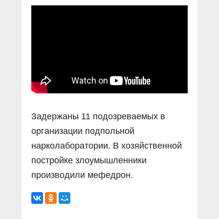
Прямой разговор
Социальные ролики
Газета «Щит и меч»
О ПОРТАЛЕ
В знании сила
Документальные фильмы
Журнал «Полиция России»
Специальный репортаж
Контакты
КиберПОСТОВОЙ
Вакансии
Задержаны 11 подозреваемых в
организации подпольной
нарколаборатории. В хозяйственной
постройке злоумышленники
производили мефедрон.