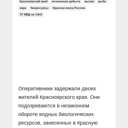
Прямой разговор
Красноярский край
незаконная добыча
вылов
рыба
Социальные ролики
Газета «Щит и меч»
О ПОРТАЛЕ
икра
биоресурсы
Красная книга России
В знании сила
Документальные фильмы
УТ МВД по СФО
Журнал «Полиция России»
Специальный репортаж
Контакты
КиберПОСТОВОЙ
Вакансии
Оперативники задержали двоих
жителей Красноярского края. Они
подозреваются в незаконном
обороте водных биологических
ресурсов, занесенных в Красную