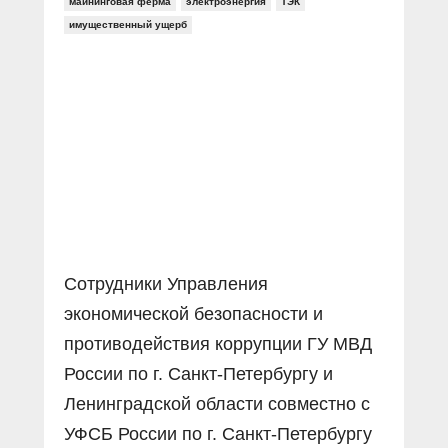
Прямой разговор
майнинговая ферма
электроэнергия
ТЭК
Социальные ролики
имущественный ущерб
Газета «Щит и меч»
О ПОРТАЛЕ
В знании сила
Документальные фильмы
Журнал «Полиция России»
Специальный репортаж
Контакты
КиберПОСТОВОЙ
Вакансии
Сотрудники Управления
экономической безопасности и
противодействия коррупции ГУ МВД
России по г. Санкт-Петербургу и
Ленинградской области совместно с
УФСБ России по г. Санкт-Петербургу