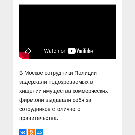
Прямой разговор
Социальные ролики
Газета «Щит и меч»
О ПОРТАЛЕ
В знании сила
Документальные фильмы
Журнал «Полиция России»
Специальный репортаж
Контакты
КиберПОСТОВОЙ
Вакансии
В Москве сотрудники Полиции
задержали подозреваемых в
хищении имущества коммерческих
фирм,они выдавали себя за
сотрудников столичного
правительства.