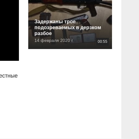
Задержаны трое
подозреваемых в дерзком
разбое
14 февраля 2020 г.
00:55
вестные