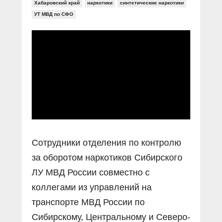
Прямой разговор
Хабаровский край
наркотики
синтетические наркотики
Социальные ролики
Газета «Щит и меч»
О ПОРТАЛЕ
УТ МВД по СФО
В знании сила
Документальные фильмы
Журнал «Полиция России»
Специальный репортаж
Контакты
КиберПОСТОВОЙ
Вакансии
Сотрудники отделения по контролю
за оборотом наркотиков Сибирского
ЛУ МВД России совместно с
коллегами из управлений на
транспорте МВД России по
Сибирскому, Центральному и Северо-