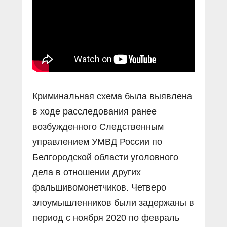
Прямой разговор
Социальные ролики
Газета «Щит и меч»
О ПОРТАЛЕ
В знании сила
Документальные фильмы
Журнал «Полиция России»
Специальный репортаж
Контакты
КиберПОСТОВОЙ
Вакансии
Криминальная схема была выявлена
в ходе расследования ранее
возбужденного Следственным
управлением УМВД России по
Белгородской области уголовного
дела в отношении других
фальшивомонетчиков. Четверо
злоумышленников были задержаны в
период с ноября 2020 по февраль