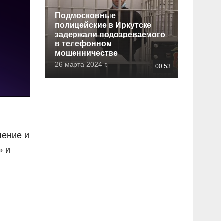
Подмосковные
полицейские в Иркутске
задержали подозреваемого
в телефонном
мошенничестве
26 марта 2024 г.
00:53
ление и
» и