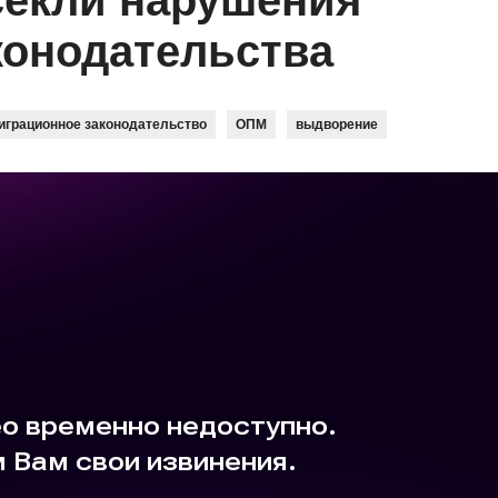
секли нарушения
конодательства
играционное законодательство
ОПМ
выдворение