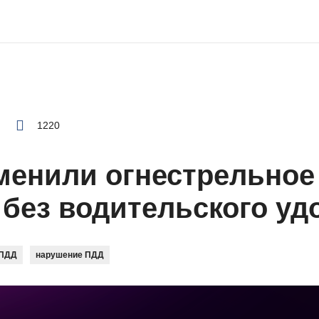
1220
менили огнестрельное
 без водительского уд
ПДД
нарушение ПДД