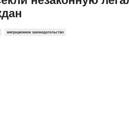
секли незаконную лег
ждан
миграционное законодательство