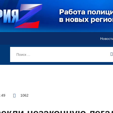
Новост
1:49
1062