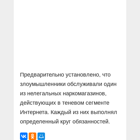
Прямой разговор
Социальные ролики
Газета «Щит и меч»
О ПОРТАЛЕ
В знании сила
Документальные фильмы
Журнал «Полиция России»
Специальный репортаж
Контакты
КиберПОСТОВОЙ
Вакансии
Предварительно установлено, что
злоумышленники обслуживали один
из нелегальных наркомагазинов,
действующих в теневом сегменте
Интернета. Каждый из них выполнял
определенный круг обязанностей.