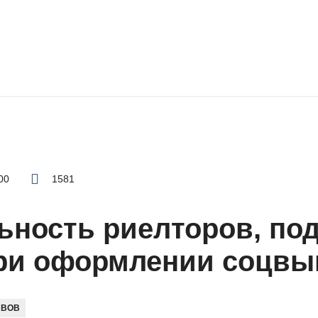
00
1581
ьность риелторов, по
ри оформлении соцвы
ВОВ