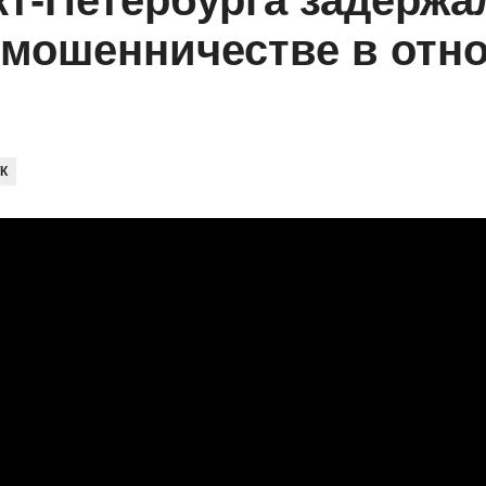
т-Петербурга задержа
 мошенничестве в отн
К