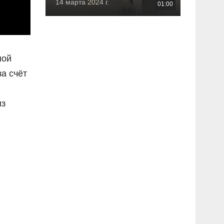
14 марта 2024 г.
01:00
ной
а счёт
из