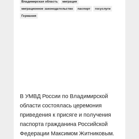
Прямой разговор
Владимирская область
миграция
Социальные ролики
Газета «Щит и меч»
О ПОРТАЛЕ
миграционное законодательство
паспорт
госуслуги
В знании сила
Документальные фильмы
Германия
Журнал «Полиция России»
Специальный репортаж
Контакты
КиберПОСТОВОЙ
Вакансии
В УМВД России по Владимирской
области состоялась церемония
приведения к присяге и получения
паспорта гражданина Российской
Федерации Максимом Житниковым.