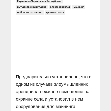
Прямой разговор
Карачаево-Черкесская Республика
Социальные ролики
Газета «Щит и меч»
О ПОРТАЛЕ
имущественный ущерб
электроэнергия
майнинг
В знании сила
Документальные фильмы
майнинговая ферма
криптовалюта
Журнал «Полиция России»
Специальный репортаж
Контакты
КиберПОСТОВОЙ
Вакансии
Предварительно установлено, что в
одном из случаев злоумышленник
арендовал нежилое помещение на
окраине села и установил в нем
оборудование для майнинга