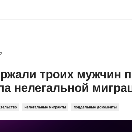
2
ржали троих мужчин п
ла нелегальной мигра
ательство
нелегальные мигранты
поддельные документы