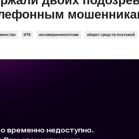
ержали двоих подозре
елефонным мошенника
ичество
ИТК
несовершеннолетние
оборот средств платежей