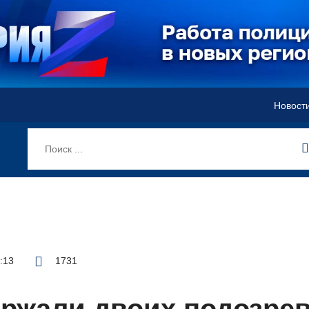
Новост
3:13
1731