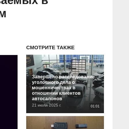
ваемых в
м
СМОТРИТЕ ТАКЖЕ
Завершено расследование
уголовного дела о
мошенничествах в
отношении клиентов
автосалонов
21 июля 2025 г.
01:01