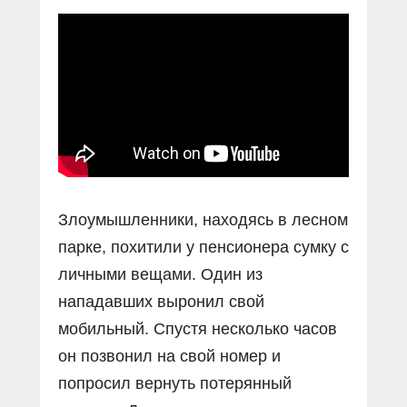
Прямой разговор
Социальные ролики
Газета «Щит и меч»
О ПОРТАЛЕ
В знании сила
Документальные фильмы
Журнал «Полиция России»
Специальный репортаж
Контакты
КиберПОСТОВОЙ
Вакансии
Злоумышленники, находясь в лесном
парке, похитили у пенсионера сумку с
личными вещами. Один из
нападавших выронил свой
мобильный. Спустя несколько часов
он позвонил на свой номер и
попросил вернуть потерянный