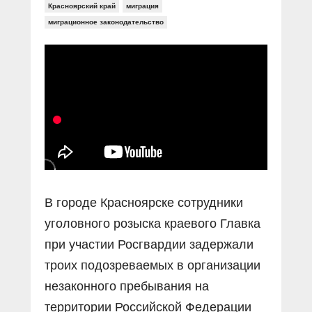
Прямой разговор
Социальные ролики
Красноярский край
миграция
Газета «Щит и меч»
О ПОРТАЛЕ
миграционное законодательство
В знании сила
Документальные фильмы
Журнал «Полиция России»
Специальный репортаж
Контакты
КиберПОСТОВОЙ
Вакансии
В городе Красноярске сотрудники
уголовного розыска краевого Главка
при участии Росгвардии задержали
троих подозреваемых в организации
незаконного пребывания на
территории Российской Федерации