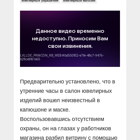
Прямой разговор
ювелирные украшения
ювелирный магазин
Социальные ролики
Газета «Щит и меч»
О ПОРТАЛЕ
В знании сила
Документальные фильмы
Журнал «Полиция России»
Специальный репортаж
Контакты
КиберПОСТОВОЙ
Вакансии
Предварительно установлено, что в
утренние часы в салон ювелирных
изделий вошел неизвестный в
капюшоне и маске.
Воспользовавшись отсутствием
охраны, он на глазах у работников
магазина разбил витрину с помощью