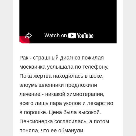
Прямой разговор
Социальные ролики
Газета «Щит и меч»
О ПОРТАЛЕ
В знании сила
Документальные фильмы
Журнал «Полиция России»
Специальный репортаж
Контакты
КиберПОСТОВОЙ
Вакансии
Рак - страшный диагноз пожилая
москвичка услышала по телефону.
Пока жертва находилась в шоке,
злоумышленники предложили
лечение - никакой химиотерапии,
всего лишь пара уколов и лекарство
в порошке. Цена была высокой.
Пенсионерка согласилась, а потом
поняла, что ее обманули.