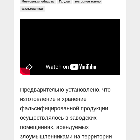
Прямой разговор
Московская область
Талдом
моторное масло
Социальные ролики
Газета «Щит и меч»
О ПОРТАЛЕ
фальсификат
В знании сила
Документальные фильмы
Журнал «Полиция России»
Специальный репортаж
Контакты
КиберПОСТОВОЙ
Вакансии
Предварительно установлено, что
изготовление и хранение
фальсифицированной продукции
осуществлялось в заводских
помещениях, арендуемых
злоумышленниками на территории