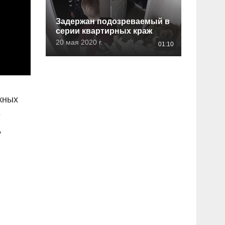
Задержан подозреваемый в
серии квартирных краж
20 мая 2020 г.
01:10
жных
е
,