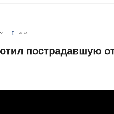
:51
4874
ютил пострадавшую о