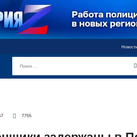
Новост
57
7755