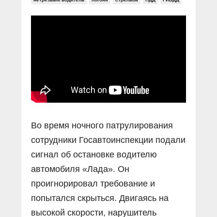
Прямой разговор
Социальные ролики
Газета «Щит и меч»
О ПОРТАЛЕ
В знании сила
Документальные фильмы
Журнал «Полиция России»
Специальный репортаж
Контакты
КиберПОСТОВОЙ
Вакансии
Во время ночного патрулирования
сотрудники Госавтоинспекции подали
сигнал об остановке водителю
автомобиля «Лада». Он
проигнорировал требование и
попытался скрыться. Двигаясь на
высокой скорости, нарушитель