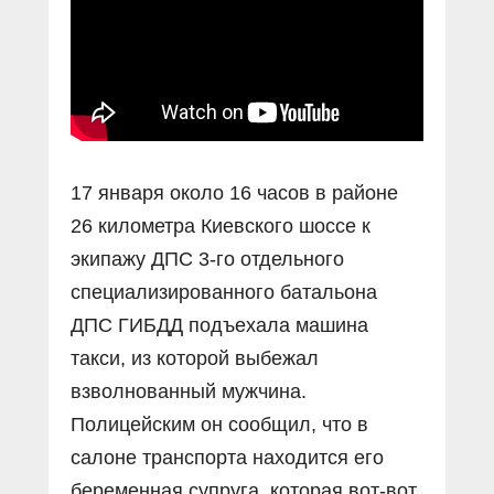
Прямой разговор
Социальные ролики
Газета «Щит и меч»
О ПОРТАЛЕ
В знании сила
Документальные фильмы
Журнал «Полиция России»
Специальный репортаж
Контакты
КиберПОСТОВОЙ
Вакансии
17 января около 16 часов в районе
26 километра Киевского шоссе к
экипажу ДПС 3-го отдельного
специализированного батальона
ДПС ГИБДД подъехала машина
такси, из которой выбежал
взволнованный мужчина.
Полицейским он сообщил, что в
салоне транспорта находится его
беременная супруга, которая вот-вот