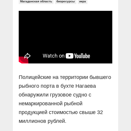
Прямой разговор
Магаданская область
биоресурсы
икра
Социальные ролики
Газета «Щит и меч»
О ПОРТАЛЕ
В знании сила
Документальные фильмы
Журнал «Полиция России»
Специальный репортаж
Контакты
КиберПОСТОВОЙ
Вакансии
Полицейские на территории бывшего
рыбного порта в бухте Нагаева
обнаружили грузовое судно с
немаркированной рыбной
продукцией стоимостью свыше 32
миллионов рублей.