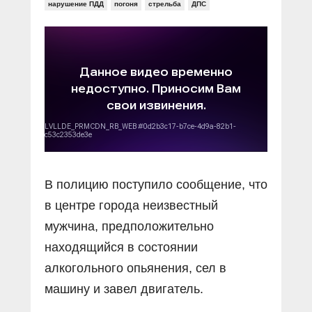
Прямой разговор
нарушение ПДД
погоня
стрельба
ДПС
Социальные ролики
Газета «Щит и меч»
О ПОРТАЛЕ
В знании сила
Документальные фильмы
Журнал «Полиция России»
Специальный репортаж
Контакты
КиберПОСТОВОЙ
Вакансии
В полицию поступило сообщение, что
в центре города неизвестный
мужчина, предположительно
находящийся в состоянии
алкогольного опьянения, сел в
машину и завел двигатель.