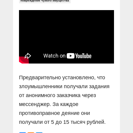
Прямой разговор
повреждение чужого имущества
Социальные ролики
Газета «Щит и меч»
О ПОРТАЛЕ
В знании сила
Документальные фильмы
Журнал «Полиция России»
Специальный репортаж
Контакты
КиберПОСТОВОЙ
Вакансии
Предварительно установлено, что
злоумышленники получали задания
от анонимного заказчика через
мессенджер. За каждое
противоправное деяние они
получали от 5 до 15 тысяч рублей.