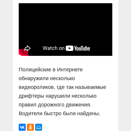
Прямой разговор
Социальные ролики
Газета «Щит и меч»
О ПОРТАЛЕ
В знании сила
Документальные фильмы
Журнал «Полиция России»
Специальный репортаж
Контакты
КиберПОСТОВОЙ
Вакансии
Полицейские в Интернете
обнаружили несколько
видеороликов, где так называемые
дрифтеры нарушили несколько
правил дорожного движения.
Водители быстро были найдены.