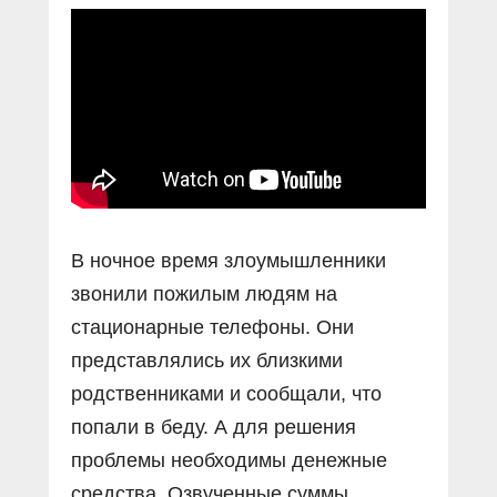
Прямой разговор
Социальные ролики
Газета «Щит и меч»
О ПОРТАЛЕ
В знании сила
Документальные фильмы
Журнал «Полиция России»
Специальный репортаж
Контакты
КиберПОСТОВОЙ
Вакансии
В ночное время злоумышленники
звонили пожилым людям на
стационарные телефоны. Они
представлялись их близкими
родственниками и сообщали, что
попали в беду. А для решения
проблемы необходимы денежные
средства. Озвученные суммы