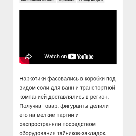
Прямой разговор
Социальные ролики
Газета «Щит и меч»
О ПОРТАЛЕ
В знании сила
Документальные фильмы
Журнал «Полиция России»
Специальный репортаж
Контакты
КиберПОСТОВОЙ
Вакансии
Наркотики фасовались в коробки под
видом соли для ванн и транспортной
компанией доставлялись в регион.
Получив товар, фигуранты делили
его на мелкие партии и
распространяли посредством
оборудования тайников-закладок.