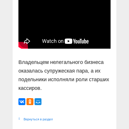
Прямой разговор
Социальные ролики
Газета «Щит и меч»
О ПОРТАЛЕ
В знании сила
Документальные фильмы
Журнал «Полиция России»
Специальный репортаж
Контакты
КиберПОСТОВОЙ
Вакансии
Владельцем нелегального бизнеса
оказалась супружеская пара, а их
подельники исполняли роли старших
кассиров.
Вернуться в раздел